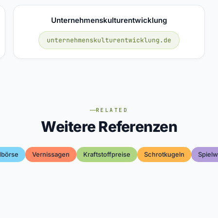
Unternehmenskulturentwicklung
unternehmenskulturentwicklung.de
RELATED
Weitere Referenzen
dbörse
Vernissagen
Kraftstoffpreise
Schrotkugeln
Spielw