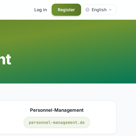
Log in
Register
English
nt
Personnel-Management
personnel-management.de