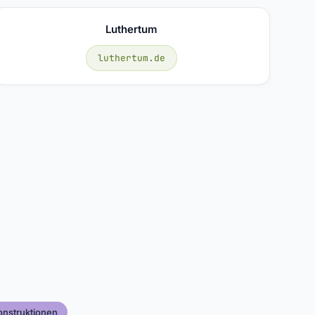
Luthertum
luthertum.de
onstruktionen