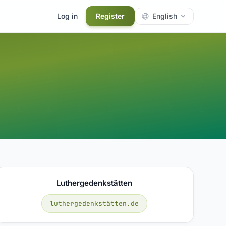
Log in
Register
English
Luthergedenkstätten
luthergedenkstätten.de