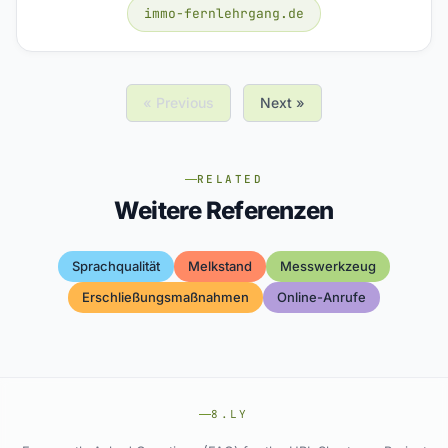
immo-fernlehrgang.de
« Previous
Next »
RELATED
Weitere Referenzen
Sprachqualität
Melkstand
Messwerkzeug
Erschließungsmaßnahmen
Online-Anrufe
8.LY