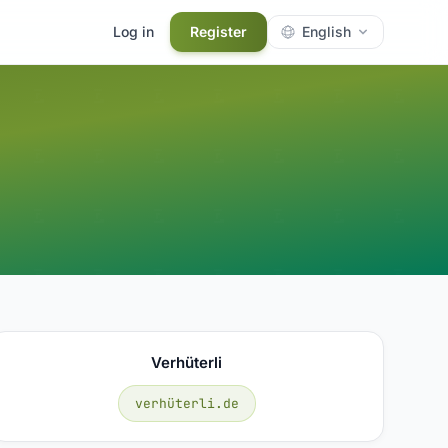
Log in
Register
English
Verhüterli
verhüterli.de