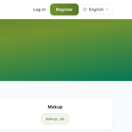
Log in
Register
English
Makup
makup.de