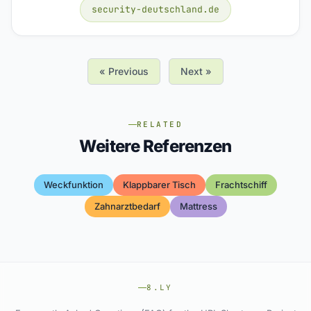
security-deutschland.de
« Previous
Next »
RELATED
Weitere Referenzen
Weckfunktion
Klappbarer Tisch
Frachtschiff
Zahnarztbedarf
Mattress
8.LY