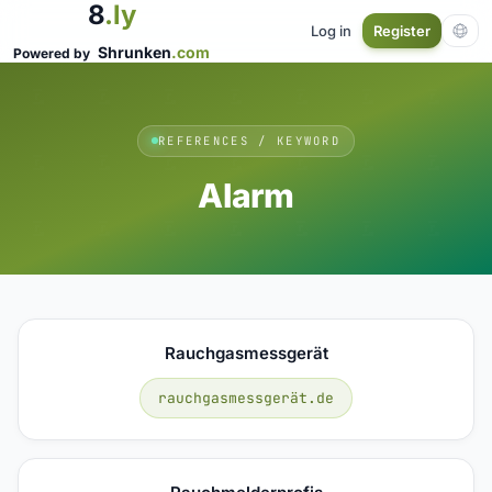
8
.ly
Log in
Register
Shrunken
.com
Powered by
REFERENCES / KEYWORD
Alarm
Rauchgasmessgerät
rauchgasmessgerät.de