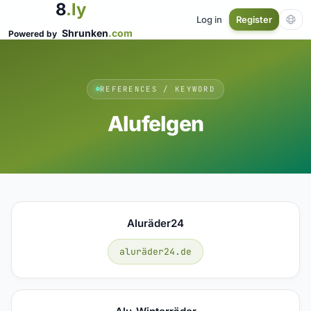
8
.ly
Log in
Register
Shrunken
.com
Powered by
REFERENCES / KEYWORD
Alufelgen
Aluräder24
aluräder24.de