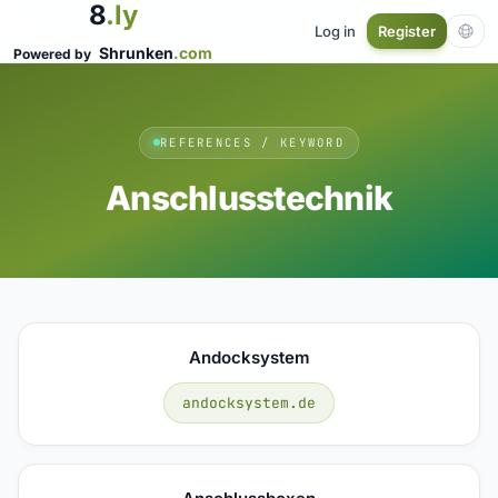
8
.ly
Log in
Register
Shrunken
.com
Powered by
REFERENCES / KEYWORD
Anschlusstechnik
Andocksystem
andocksystem.de