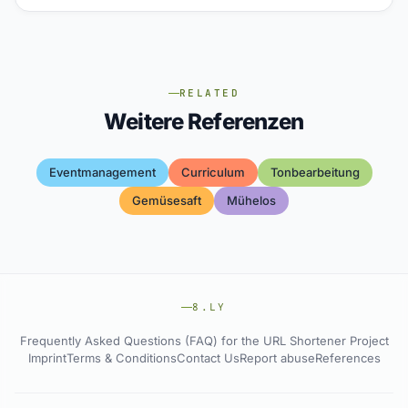
RELATED
Weitere Referenzen
Eventmanagement
Curriculum
Tonbearbeitung
Gemüsesaft
Mühelos
8.LY
Frequently Asked Questions (FAQ) for the URL Shortener Project
Imprint
Terms & Conditions
Contact Us
Report abuse
References