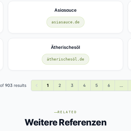
Asiasauce
asiasauce.de
Ätherischesöl
ätherischesöl.de
of
903
results
1
2
3
4
5
6
...
RELATED
Weitere Referenzen