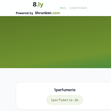
8
.ly
URL SHORTENER
Shrunken
.com
Powered by
1parfumerie
1parfumerie.de