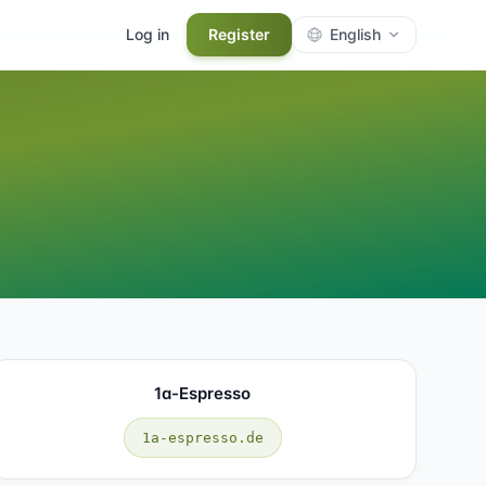
Log in
Register
English
1a-Espresso
1a-espresso.de