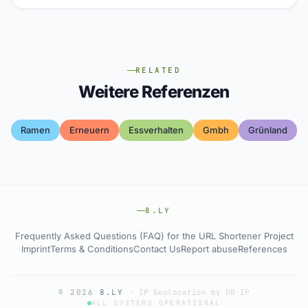
RELATED
Weitere Referenzen
Ramen
Erneuern
Essverhalten
Gmbh
Grünland
8.LY
Frequently Asked Questions (FAQ) for the URL Shortener Project
Imprint
Terms & Conditions
Contact Us
Report abuse
References
© 2026
8.LY
·
IP Geolocation by DB-IP
ALL SYSTEMS OPERATIONAL