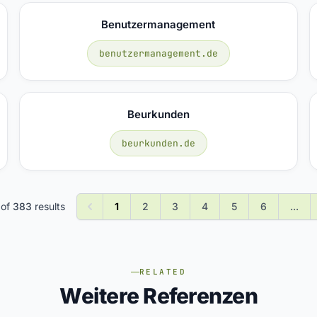
Benutzermanagement
benutzermanagement.de
Beurkunden
beurkunden.de
of
383
results
1
2
3
4
5
6
...
RELATED
Weitere Referenzen