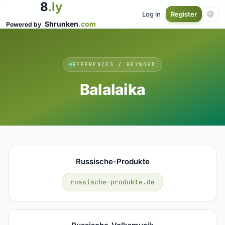
8
.ly
Log in
Register
Shrunken
.com
Powered by
REFERENCES / KEYWORD
Balalaika
Russische-Produkte
russische-produkte.de