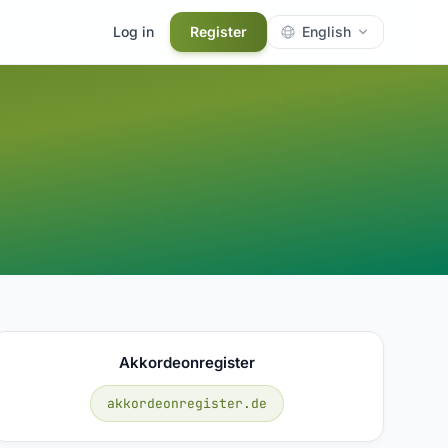
Log in
Register
English
Akkordeonregister
akkordeonregister.de