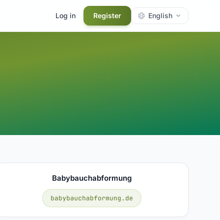
Log in
Register
English
Babybauchabformung
babybauchabformung.de