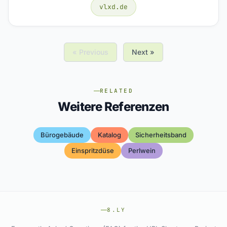
vlxd.de
« Previous
Next »
RELATED
Weitere Referenzen
Bürogebäude
Katalog
Sicherheitsband
Einspritzdüse
Perlwein
8.LY