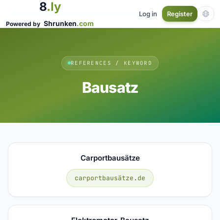
8
.ly
Log in
Register
Shrunken
.com
Powered by
REFERENCES / KEYWORD
Bausatz
Carportbausätze
carportbausätze.de