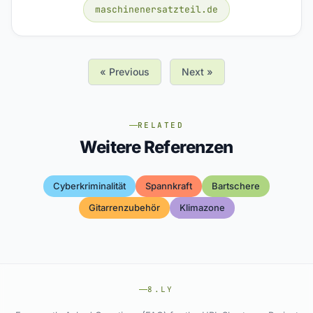
maschinenersatzteil.de
« Previous
Next »
RELATED
Weitere Referenzen
Cyberkriminalität
Spannkraft
Bartschere
Gitarrenzubehör
Klimazone
8.LY