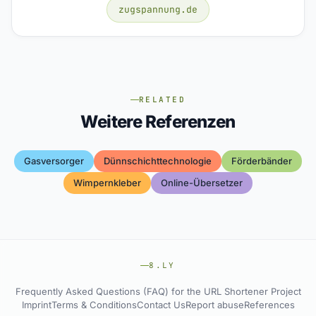
zugspannung.de
RELATED
Weitere Referenzen
Gasversorger
Dünnschichttechnologie
Förderbänder
Wimpernkleber
Online-Übersetzer
8.LY
Frequently Asked Questions (FAQ) for the URL Shortener Project
Imprint
Terms & Conditions
Contact Us
Report abuse
References