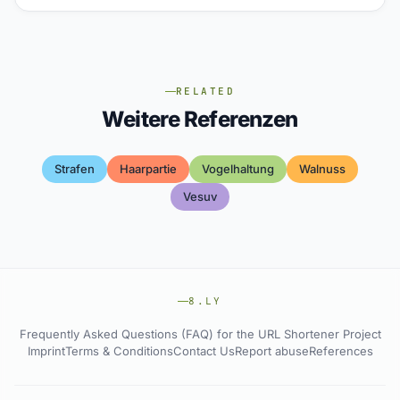
RELATED
Weitere Referenzen
Strafen
Haarpartie
Vogelhaltung
Walnuss
Vesuv
8.LY
Frequently Asked Questions (FAQ) for the URL Shortener Project
Imprint
Terms & Conditions
Contact Us
Report abuse
References