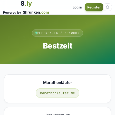
8
.ly
Log in
Register
Shrunken
.com
Powered by
REFERENCES / KEYWORD
Bestzeit
Marathonläufer
marathonläufer.de