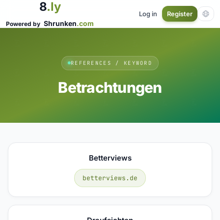
8
.ly
Log in
Register
Shrunken
.com
Powered by
REFERENCES / KEYWORD
Betrachtungen
Betterviews
betterviews.de