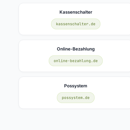
Kassenschalter
kassenschalter.de
Online-Bezahlung
online-bezahlung.de
Possystem
possystem.de