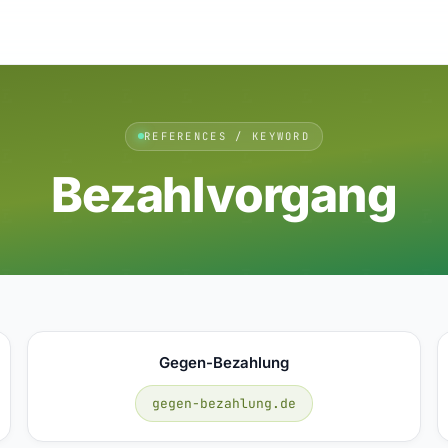
REFERENCES / KEYWORD
Bezahlvorgang
Gegen-Bezahlung
gegen-bezahlung.de