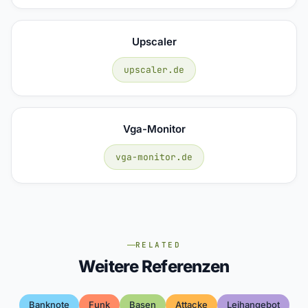
Upscaler
upscaler.de
Vga-Monitor
vga-monitor.de
RELATED
Weitere Referenzen
Banknote
Funk
Basen
Attacke
Leihangebot