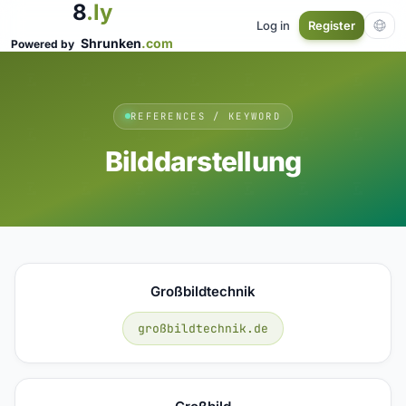
8
.ly
Log in
Register
Shrunken
.com
Powered by
REFERENCES / KEYWORD
Bilddarstellung
Großbildtechnik
großbildtechnik.de