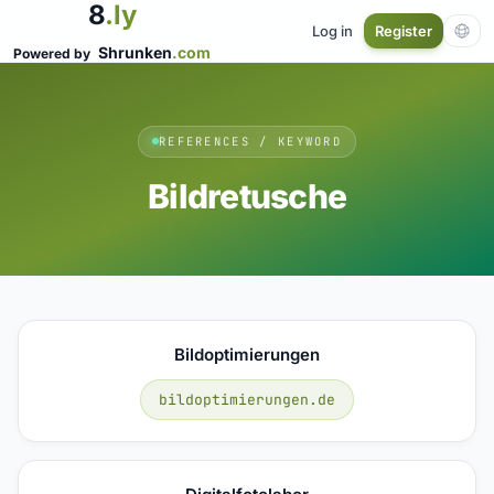
8
.ly
Log in
Register
Shrunken
.com
Powered by
REFERENCES / KEYWORD
Bildretusche
Bildoptimierungen
bildoptimierungen.de