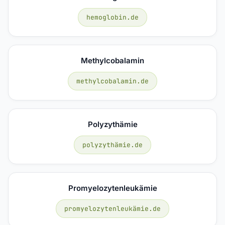
hemoglobin.de
Methylcobalamin
methylcobalamin.de
Polyzythämie
polyzythämie.de
Promyelozytenleukämie
promyelozytenleukämie.de