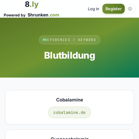
8
.ly
Log in
Register
Shrunken
.com
Powered by
REFERENCES / KEYWORD
Blutbildung
Cobalamine
cobalamine.de