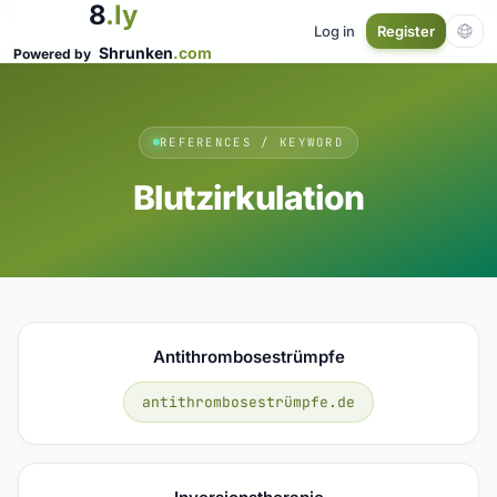
8
.ly
Log in
Register
Shrunken
.com
Powered by
REFERENCES / KEYWORD
Blutzirkulation
Antithrombosestrümpfe
antithrombosestrümpfe.de