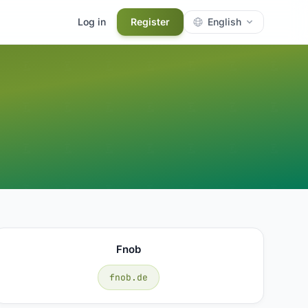
Log in
Register
English
Fnob
fnob.de