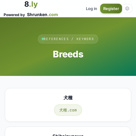
8
.ly
Log in
Register
Shrunken
.com
Powered by
REFERENCES / KEYWORD
Breeds
犬種
犬種.com