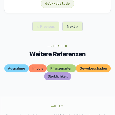
dsl-kabel.de
« Previous
Next »
RELATED
Weitere Referenzen
Ausnahme
Impuls
Pflanzenarten
Gewebeschaden
Sterblichkeit
8.LY