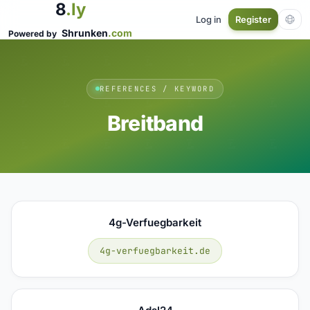
8
.ly
Log in
Register
Shrunken
.com
Powered by
REFERENCES / KEYWORD
Breitband
4g-Verfuegbarkeit
4g-verfuegbarkeit.de