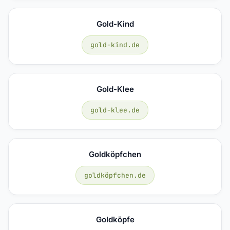
Gold-Kind
gold-kind.de
Gold-Klee
gold-klee.de
Goldköpfchen
goldköpfchen.de
Goldköpfe