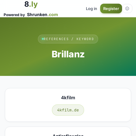
8
.ly
Log in
Register
Shrunken
.com
Powered by
REFERENCES / KEYWORD
Brillanz
4kfilm
4kfilm.de