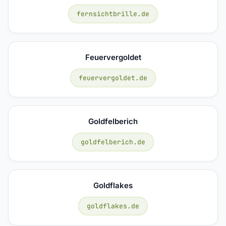
fernsichtbrille.de
Feuervergoldet
feuervergoldet.de
Goldfelberich
goldfelberich.de
Goldflakes
goldflakes.de