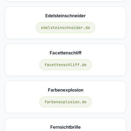
Edelsteinschneider
edelsteinschneider.de
Facettenschliff
facettenschliff.de
Farbenexplosion
farbenexplosion.de
Fernsichtbrille