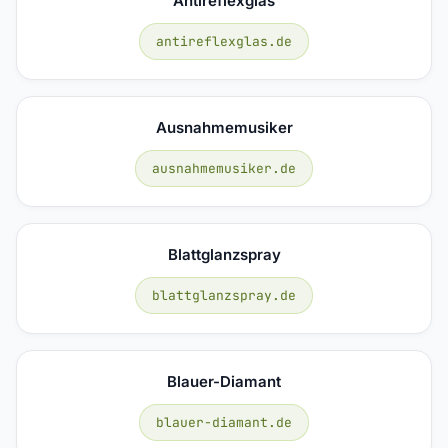
Antireflexglas
antireflexglas.de
Ausnahmemusiker
ausnahmemusiker.de
Blattglanzspray
blattglanzspray.de
Blauer-Diamant
blauer-diamant.de