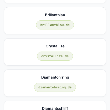
Brillantblau
brillantblau.de
Crystallize
crystallize.de
Diamantohrring
diamantohrring.de
Diamantschliff