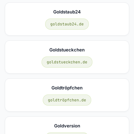
Goldstaub24
goldstaub24.de
Goldstueckchen
goldstueckchen.de
Goldtröpfchen
goldtröpfchen.de
Goldversion