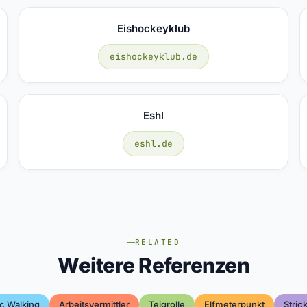
Eishockeyklub
eishockeyklub.de
Eshl
eshl.de
RELATED
Weitere Referenzen
c Walking
Arbeitsvermittler
Teigrolle
Elfmeterpunkt
Stric