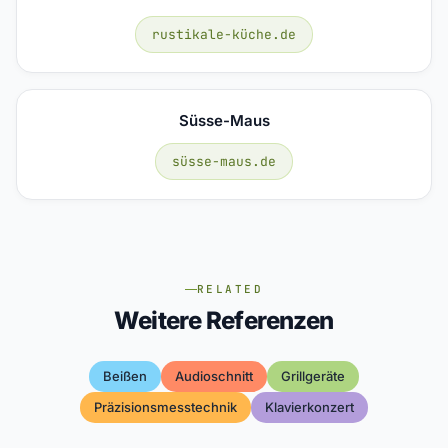
rustikale-küche.de
Süsse-Maus
süsse-maus.de
RELATED
Weitere Referenzen
Beißen
Audioschnitt
Grillgeräte
Präzisionsmesstechnik
Klavierkonzert