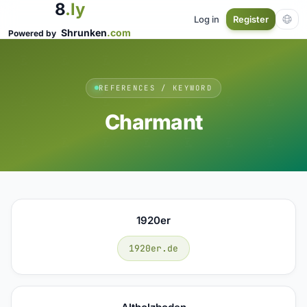
8
.ly
Log in
Register
Shrunken
.com
Powered by
REFERENCES / KEYWORD
Charmant
1920er
1920er.de