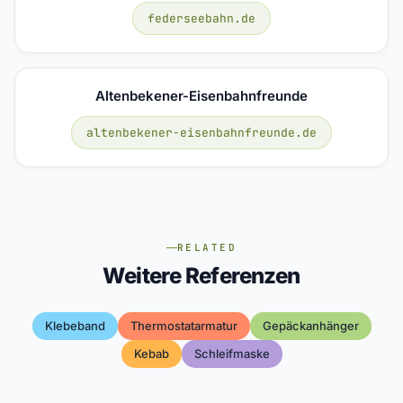
federseebahn.de
Altenbekener-Eisenbahnfreunde
altenbekener-eisenbahnfreunde.de
RELATED
Weitere Referenzen
Klebeband
Thermostatarmatur
Gepäckanhänger
Kebab
Schleifmaske