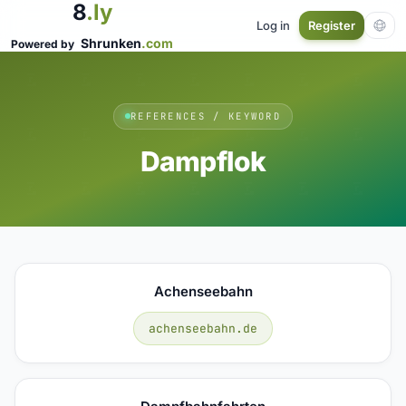
8
.ly
Log in
Register
Shrunken
.com
Powered by
REFERENCES / KEYWORD
Dampflok
Achenseebahn
achenseebahn.de