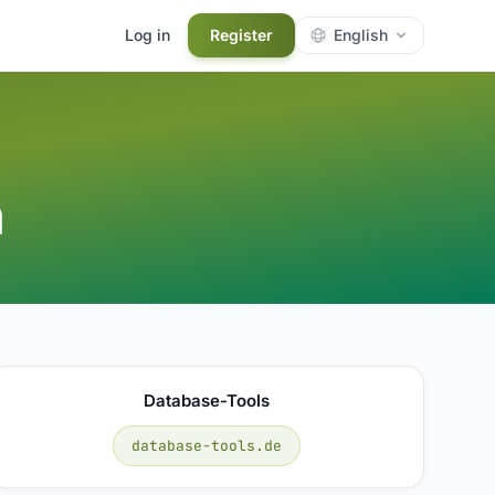
Log in
Register
English
n
Database-Tools
database-tools.de