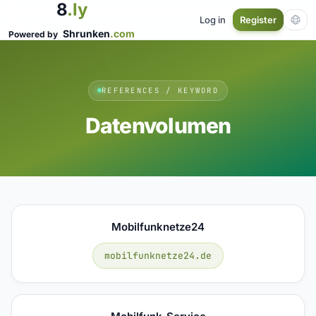
8
.ly
Log in
Register
Shrunken
.com
Powered by
REFERENCES / KEYWORD
Datenvolumen
Mobilfunknetze24
mobilfunknetze24.de