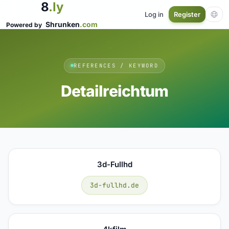
8
.ly
Log in
Register
Shrunken
.com
Powered by
REFERENCES / KEYWORD
Detailreichtum
3d-Fullhd
3d-fullhd.de