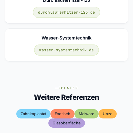
Durchlauferhitzer-123
durchlauferhitzer-123.de
Wasser-Systemtechnik
wasser-systemtechnik.de
RELATED
Weitere Referenzen
Zahnimplantat
Exotisch
Malware
Unze
Glasoberfläche