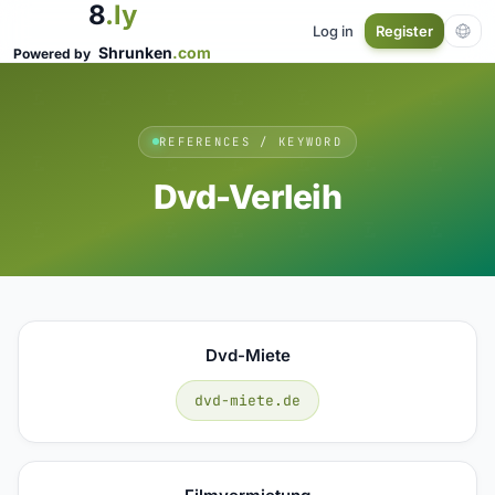
8
.ly
Log in
Register
Shrunken
.com
Powered by
REFERENCES / KEYWORD
Dvd-Verleih
Dvd-Miete
dvd-miete.de