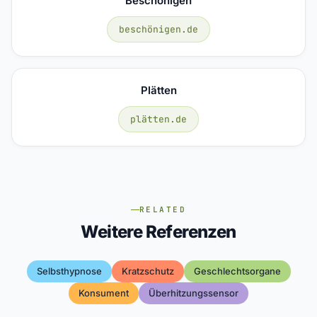
Beschönigen
beschönigen.de
Plätten
plätten.de
RELATED
Weitere Referenzen
Selbsthypnose
Kratzschutz
Geschlechtsorgane
Konsument
Überhitzungssensor