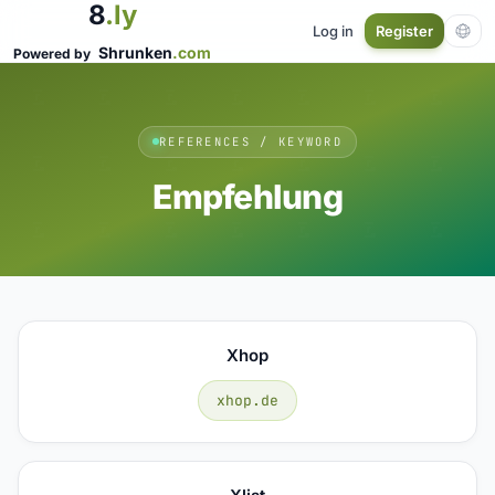
8
.ly
Log in
Register
Shrunken
.com
Powered by
REFERENCES / KEYWORD
Empfehlung
Xhop
xhop.de