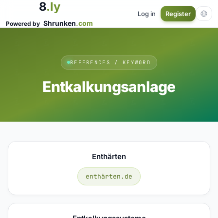
8
.ly
Log in
Register
Shrunken
.com
Powered by
REFERENCES / KEYWORD
Entkalkungsanlage
Enthärten
enthärten.de