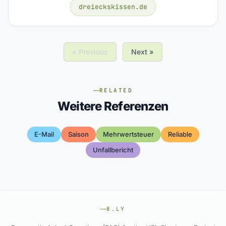
dreieckskissen.de
« Previous
Next »
RELATED
Weitere Referenzen
E-Mail
Saison
Mehrwertsteuer
Reliable
Unfallbericht
8.LY