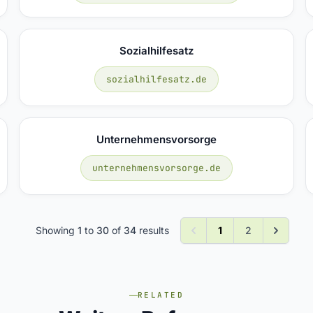
Sozialhilfesatz
sozialhilfesatz.de
Unternehmensvorsorge
unternehmensvorsorge.de
Showing
1
to
30
of
34
results
1
2
RELATED