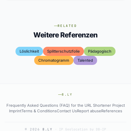
RELATED
Weitere Referenzen
Löslichkeit
Splitterschutzfolie
Pädagogisch
Chromatogramm
Talented
8.LY
Frequently Asked Questions (FAQ) for the URL Shortener Project
Imprint
Terms & Conditions
Contact Us
Report abuse
References
© 2026
8.LY
·
IP Geolocation by DB-IP