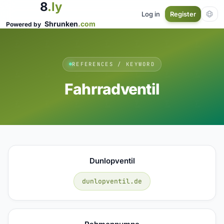
8
.ly
Log in
Register
Shrunken
.com
Powered by
REFERENCES / KEYWORD
Fahrradventil
Dunlopventil
dunlopventil.de