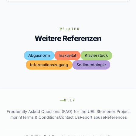
RELATED
Weitere Referenzen
Abgasnorm
Inaktivität
Klavierstück
Informationszugang
Sedimentologie
8.LY
Frequently Asked Questions (FAQ) for the URL Shortener Project
Imprint
Terms & Conditions
Contact Us
Report abuse
References