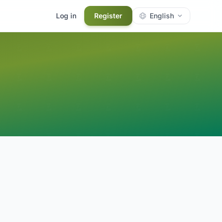
Log in
Register
English