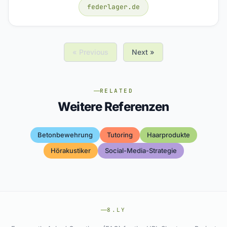
federlager.de
« Previous
Next »
RELATED
Weitere Referenzen
Betonbewehrung
Tutoring
Haarprodukte
Hörakustiker
Social-Media-Strategie
8.LY