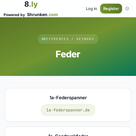
8
.ly
Log in
Register
Shrunken
.com
Powered by
REFERENCES / KEYWORD
Feder
1a-Federspanner
1a-federspanner.de