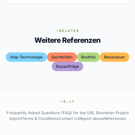
RELATED
Weitere Referenzen
Voip-Technologie
Sportbrillen
Rostfrei
Reisedauer
Bauaufträge
8.LY
Frequently Asked Questions (FAQ) for the URL Shortener Project
Imprint
Terms & Conditions
Contact Us
Report abuse
References