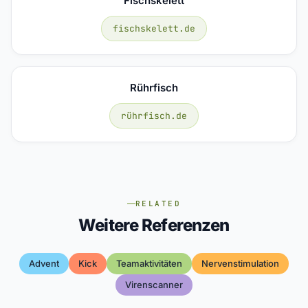
Fischskelett
fischskelett.de
Rührfisch
rührfisch.de
RELATED
Weitere Referenzen
Advent
Kick
Teamaktivitäten
Nervenstimulation
Virenscanner