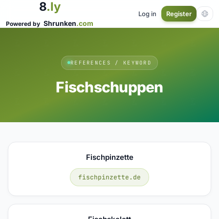
8
.ly
Log in
Register
Shrunken
.com
Powered by
REFERENCES / KEYWORD
Fischschuppen
Fischpinzette
fischpinzette.de